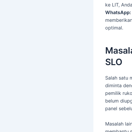
ke LIT, And
WhatsApp
memberikan 
optimal.
Masal
SLO
Salah satu 
diminta den
pemilik ruk
belum diupg
panel sebel
Masalah lai
membantu m