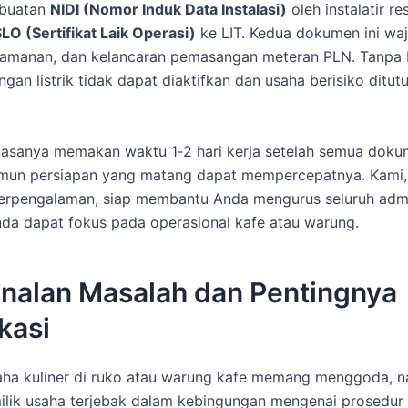
mbuatan
NIDI (Nomor Induk Data Instalasi)
oleh instalatir res
LO (Sertifikat Laik Operasi)
ke LIT. Kedua dokumen ini waj
keamanan, dan kelancaran pemasangan meteran PLN. Tanpa 
gan listrik tidak dapat diaktifkan dan usaha berisiko ditut
biasanya memakan waktu 1‑2 hari kerja setelah semua dok
amun persiapan yang matang dapat mempercepatnya. Kami,
erpengalaman, siap membantu Anda mengurus seluruh admi
da dapat fokus pada operasional kafe atau warung.
nalan Masalah dan Pentingnya
ikasi
aha kuliner di ruko atau warung kafe memang menggoda, 
lik usaha terjebak dalam kebingungan mengenai prosedur li