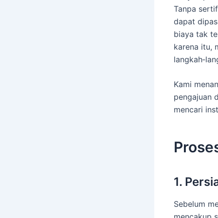
Tanpa sertif
dapat dipas
biaya tak t
karena itu
langkah‑lang
Kami menang
pengajuan d
mencari ins
Proses
1. Persi
Sebelum men
mencakup sek