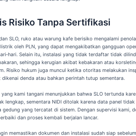
is Risiko Tanpa Sertifikasi
dan SLO, ruko atau warung kafe berisiko mengalami penol
istrik oleh PLN, yang dapat mengakibatkan gangguan oper
ri‑hari. Selain itu, instalasi yang tidak terdaftar tidak dilin
bakaran, sehingga kerugian akibat kebakaran atau korsletin
im. Risiko hukum juga muncul ketika otoritas melakukan insp
 dikenai denda atau bahkan perintah tutup sementara.
a yang kami tangani menunjukkan bahwa SLO tertunda kar
dak lengkap, sementara NIDI ditolak karena data panel tidak
 gedung yang tercatat di sistem. Dengan supervisi kami,
erbaiki dan proses kembali berjalan lancar.
ngin memastikan dokumen dan instalasi sudah siap sebelum