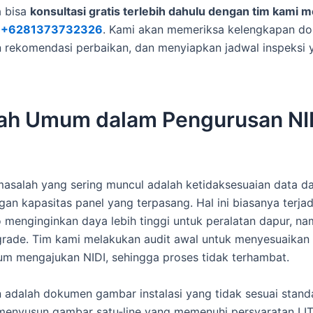
a bisa
konsultasi gratis terlebih dahulu dengan tim kami m
:
+6281373732326
. Kami akan memeriksa kelengkapan d
rekomendasi perbaikan, dan menyiapkan jadwal inspeksi 
ah Umum dalam Pengurusan NI
masalah yang sering muncul adalah ketidaksesuaian data d
gan kapasitas panel yang terpasang. Hal ini biasanya terjad
o menginginkan daya lebih tinggi untuk peralatan dapur, n
rade. Tim kami melakukan audit awal untuk menyesuaikan s
um mengajukan NIDI, sehingga proses tidak terhambat.
n adalah dokumen gambar instalasi yang tidak sesuai stand
enyusun gambar satu‑line yang memenuhi persyaratan LIT