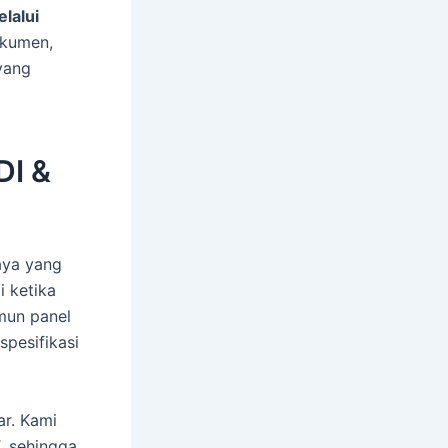
elalui
okumen,
yang
DI &
aya yang
i ketika
amun panel
pesifikasi
ar. Kami
, sehingga