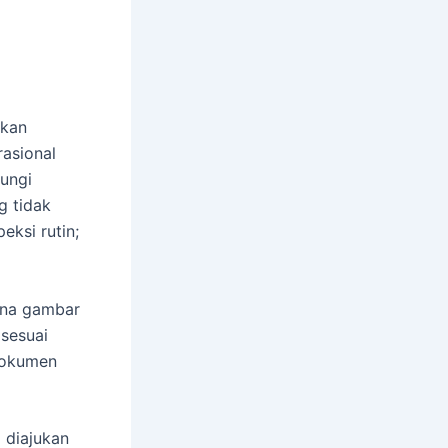
akan
asional
dungi
g tidak
eksi rutin;
ena gambar
 sesuai
 dokumen
 diajukan