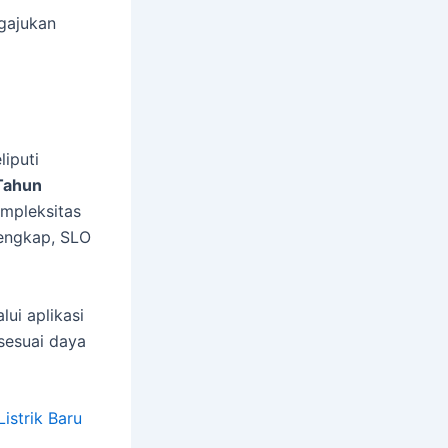
ngajukan
liputi
Tahun
ompleksitas
lengkap, SLO
ui aplikasi
sesuai daya
istrik Baru