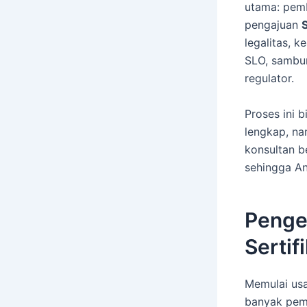
utama: pe
pengajuan
S
legalitas, 
SLO, sambun
regulator.
Proses ini 
lengkap, n
konsultan b
sehingga An
Penge
Sertif
Memulai us
banyak pemi