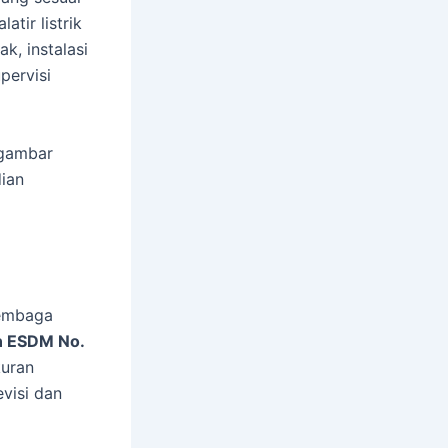
latir listrik
k, instalasi
pervisi
 gambar
dian
Lembaga
 ESDM No.
kuran
visi dan