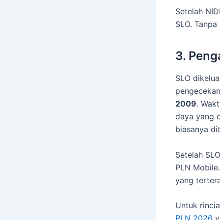
Setelah NID
SLO. Tanpa 
3. Peng
SLO dikeluar
pengecekan
2009
. Wakt
daya yang d
biasanya di
Setelah SLO
PLN Mobile
yang terter
Untuk rinci
PLN 2026
y