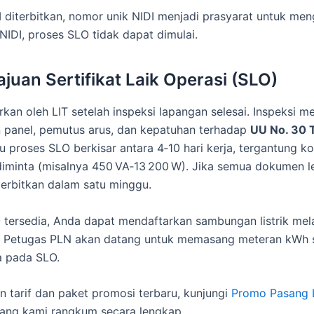
I diterbitkan, nomor unik NIDI menjadi prasyarat untuk me
NIDI, proses SLO tidak dapat dimulai.
ajuan Sertifikat Laik Operasi (SLO)
kan oleh LIT setelah inspeksi lapangan selesai. Inspeksi me
 panel, pemutus arus, dan kepatuhan terhadap
UU No. 30 
u proses SLO berkisar antara 4‑10 hari kerja, tergantung k
iminta (misalnya 450 VA‑13 200 W). Jika semua dokumen 
terbitkan dalam satu minggu.
 tersedia, Anda dapat mendaftarkan sambungan listrik melal
. Petugas PLN akan datang untuk memasang meteran kWh 
a pada SLO.
an tarif dan paket promosi terbaru, kunjungi
Promo Pasang L
ang kami rangkum secara lengkap.