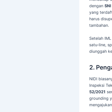
dengan
SNI
yang terdaft
harus disupe
tambahan.
Setelah IML
satu‑line, s
diunggah k
2. Peng
NIDI biasan
Inspeksi Te
52/2021
ser
grounding y
mengajukan 