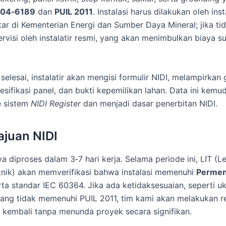
 04‑6189
dan
PUIL 2011
. Instalasi harus dilakukan oleh insta
ar di Kementerian Energi dan Sumber Daya Mineral; jika tida
rvisi oleh instalatir resmi, yang akan menimbulkan biaya su
 selesai, instalatir akan mengisi formulir NIDI, melampirkan
pesifikasi panel, dan bukti kepemilikan lahan. Data ini kemu
e sistem
NIDI Register
dan menjadi dasar penerbitan NIDI.
ajuan NIDI
ya diproses dalam 3‑7 hari kerja. Selama periode ini, LIT (
knik) akan memverifikasi bahwa instalasi memenuhi
Permen
ta standar IEC 60364. Jika ada ketidaksesuaian, seperti u
ang tidak memenuhi PUIL 2011, tim kami akan melakukan re
kembali tanpa menunda proyek secara signifikan.