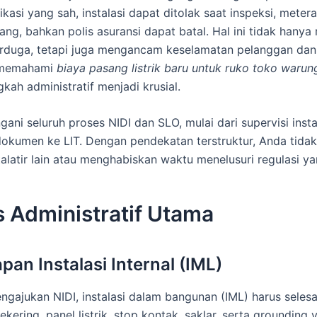
ikasi yang sah, instalasi dapat ditolak saat inspeksi, meter
ang, bahkan polis asuransi dapat batal. Hal ini tidak han
erduga, tetapi juga mengancam keselamatan pelanggan dan 
, memahami
biaya pasang listrik baru untuk ruko toko warun
kah administratif menjadi krusial.
ani seluruh proses NIDI dan SLO, mulai dari supervisi insta
okumen ke LIT. Dengan pendekatan terstruktur, Anda tidak
talatir lain atau menghabiskan waktu menelusuri regulasi ya
 Administratif Utama
apan Instalasi Internal (IML)
gajukan NIDI, instalasi dalam bangunan (IML) harus selesa
ering, panel listrik, stop kontak, saklar, serta grounding 