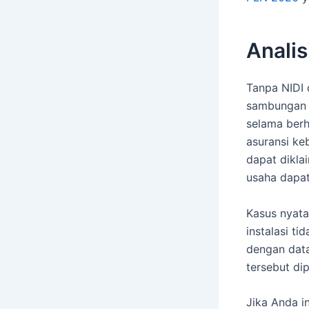
Analis
Tanpa NIDI 
sambungan l
selama berha
asuransi ke
dapat dikla
usaha dapat
Kasus nyat
instalasi ti
dengan data
tersebut dip
Jika Anda i