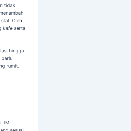
an tidak
ya menambah
staf. Oleh
g kafe
serta
lasi hingga
 perlu
ng rumit.
i. IML
yang sesuai