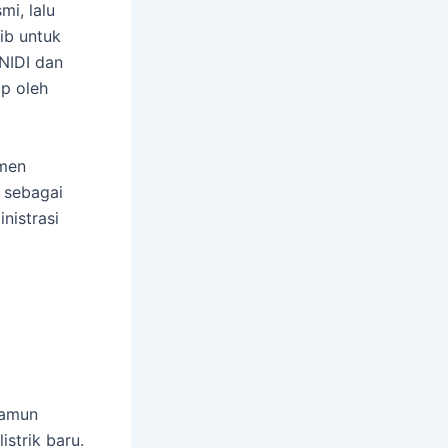
mi, lalu
ib untuk
NIDI dan
up oleh
umen
 sebagai
nistrasi
namun
strik baru.