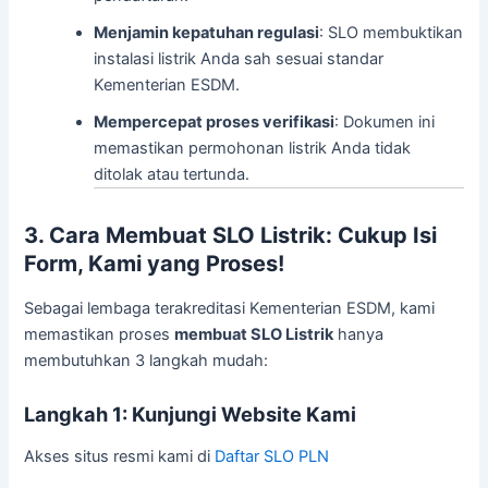
Menjamin kepatuhan regulasi
: SLO membuktikan
instalasi listrik Anda sah sesuai standar
Kementerian ESDM.
Mempercepat proses verifikasi
: Dokumen ini
memastikan permohonan listrik Anda tidak
ditolak atau tertunda.
3. Cara Membuat SLO Listrik: Cukup Isi
Form, Kami yang Proses!
Sebagai lembaga terakreditasi Kementerian ESDM, kami
memastikan proses
membuat SLO Listrik
hanya
membutuhkan 3 langkah mudah:
Langkah 1: Kunjungi Website Kami
Akses situs resmi kami di
Daftar SLO PLN