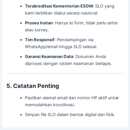
Terakreditasi Kementerian ESDM
: SLO yang
kami terbitkan diakui secara nasional.
Proses Instan
: Hanya isi form, tidak perlu antre
atau survey.
Tim Responsif
: Pendampingan via
WhatsApp/email hingga SLO selesai.
Garansi Keamanan Data
: Dokumen Anda
diproses dengan sistem keamanan berlapis.
5. Catatan Penting
Pastikan alamat email dan nomor HP aktif untuk
memudahkan koordinasi.
Simpan file SLO dalam bentuk digital dan fisik.