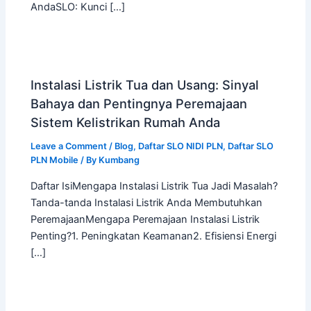
AndaSLO: Kunci […]
Instalasi Listrik Tua dan Usang: Sinyal
Bahaya dan Pentingnya Peremajaan
Sistem Kelistrikan Rumah Anda
Leave a Comment
/
Blog
,
Daftar SLO NIDI PLN
,
Daftar SLO
PLN Mobile
/ By
Kumbang
Daftar IsiMengapa Instalasi Listrik Tua Jadi Masalah?
Tanda-tanda Instalasi Listrik Anda Membutuhkan
PeremajaanMengapa Peremajaan Instalasi Listrik
Penting?1. Peningkatan Keamanan2. Efisiensi Energi
[…]