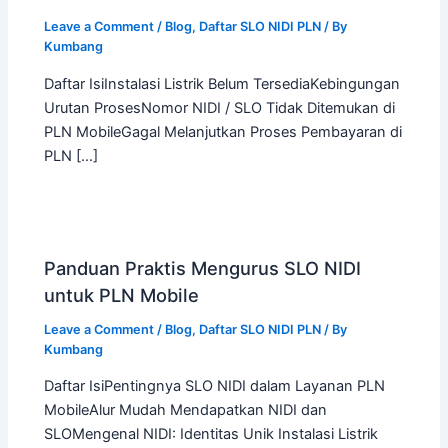
Leave a Comment
/
Blog
,
Daftar SLO NIDI PLN
/ By
Kumbang
Daftar IsiInstalasi Listrik Belum TersediaKebingungan
Urutan ProsesNomor NIDI / SLO Tidak Ditemukan di
PLN MobileGagal Melanjutkan Proses Pembayaran di
PLN […]
Panduan Praktis Mengurus SLO NIDI
untuk PLN Mobile
Leave a Comment
/
Blog
,
Daftar SLO NIDI PLN
/ By
Kumbang
Daftar IsiPentingnya SLO NIDI dalam Layanan PLN
MobileAlur Mudah Mendapatkan NIDI dan
SLOMengenal NIDI: Identitas Unik Instalasi Listrik