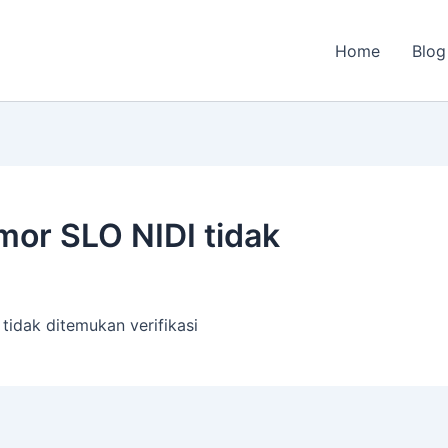
Home
Blog
mor SLO NIDI tidak
tidak ditemukan verifikasi