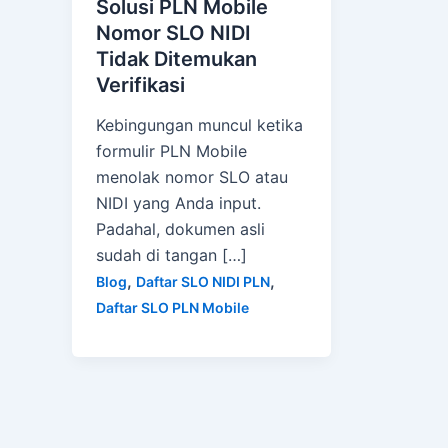
Solusi PLN Mobile
Nomor SLO NIDI
Tidak Ditemukan
Verifikasi
Kebingungan muncul ketika
formulir PLN Mobile
menolak nomor SLO atau
NIDI yang Anda input.
Padahal, dokumen asli
sudah di tangan […]
,
,
Blog
Daftar SLO NIDI PLN
Daftar SLO PLN Mobile