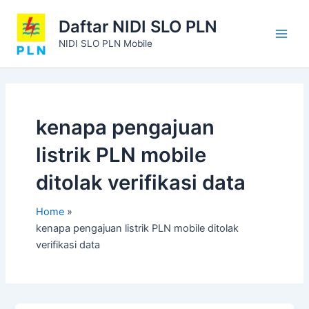
Skip
Main
Daftar NIDI SLO PLN
to
Men
content
NIDI SLO PLN Mobile
kenapa pengajuan
listrik PLN mobile
ditolak verifikasi data
Home
kenapa pengajuan listrik PLN mobile ditolak
verifikasi data